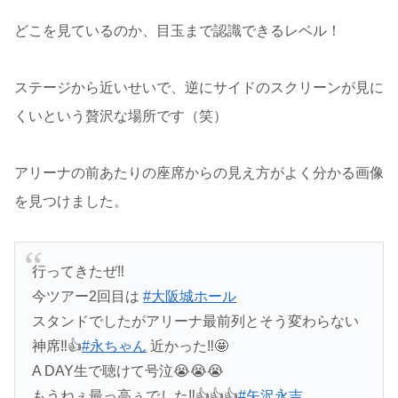
どこを見ているのか、目玉まで認識できるレベル！
ステージから近いせいで、逆にサイドのスクリーンが見に
くいという贅沢な場所です（笑）
アリーナの前あたりの座席からの見え方がよく分かる画像
を見つけました。
行ってきたぜ‼️
今ツアー2回目は
#大阪城ホール
スタンドでしたがアリーナ最前列とそう変わらない
神席‼️👍
#永ちゃん
近かった‼️🤩
A DAY生で聴けて号泣😭😭😭
もうねぇ最っ高ぅでした‼️👍👍👍
#矢沢永吉