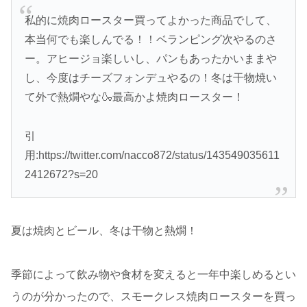
私的に焼肉ロースター買ってよかった商品でして、
本当何でも楽しんでる！！ベランピング次やるのさ
ー。アヒージョ楽しいし、パンもあったかいままや
し、今度はチーズフォンデュやるの！冬は干物焼い
て外で熱燗やな🍶最高かよ焼肉ロースター！
引
用:https://twitter.com/nacco872/status/143549035611
2412672?s=20
夏は焼肉とビール、冬は干物と熱燗！
季節によって飲み物や食材を変えると一年中楽しめるとい
うのが分かったので、スモークレス焼肉ロースターを買っ